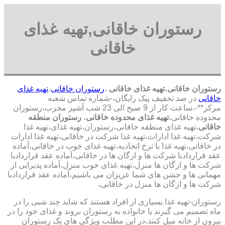
رستوران خاقانی,تهیه غذای
خاقانی
رستوران خاقانی
،
تهیه غذای خاقانی
،
رستوران خاقانی
،
تهیه غذای
خاقانی
در صد تخفیف پیک رایگان،-شماره تماس شعبه
مرکز**-،ساعت کار از 9 صبح الی 23 شب آشپز مجرب،رستوران
محدوده خاقانی،
تهیه غذای محدوده خاقانی
،
رستوران منطقه
خاقانی
،تهیه غذای منطقه خاقانی،رستوران،تهیه غذای،تهیه غذا
شرکت،تهیه غذا ادارات،تهیه غذا شرکت در خاقانی،تهیه غذا ادارات
در خاقانی،تهیه غذا با نرخ اتحادیه،تهیه غذای خوب در خاقانی،آماده
عقد قراردادبا شرکت ها و ازگان ها در خاقانی،آماده عقد قراردادبا
شرکت ها و ازگان ها منزل،تهیه غذای خوب منزل،آماده پذیرایی از
مهمانی ها و جشن های شما عزیزان می باشیم،آماده عقد قراردادبا
شرکت ها و ازگان ها منزل در خاقانی،
رستوران-تهیه غذا بسیاری از افراد هستند که شاید چند شبی را در
ماه تصمیم می گیرند با خانواده به رستوران بروند و غذای خود را در
بیرون از خانه میل کنند،در این مطلب ویژگی های یک رستوران