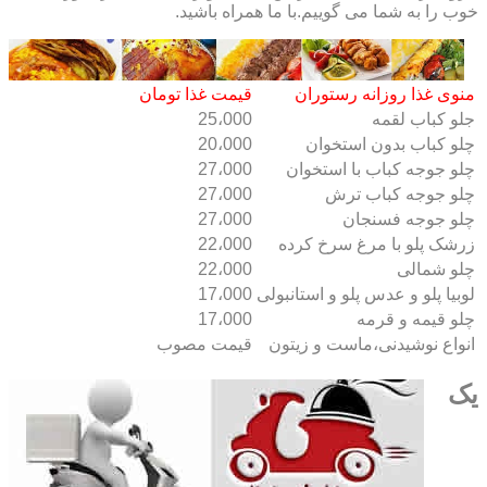
خوب را به شما می گوییم.با ما همراه باشید.
منوی غذا روزانه رستوران
قیمت غذا تومان
جلو کباب لقمه
25،000
چلو کباب بدون استخوان
20،000
چلو جوجه کباب با استخوان
27،000
چلو جوجه کباب ترش
27،000
چلو جوجه فسنجان
27،000
زرشک پلو با مرغ سرخ کرده
22،000
چلو شمالی
22،000
لوبیا پلو و عدس پلو و استانبولی
17،000
چلو قیمه و قرمه
17،000
انواع نوشیدنی،ماست و زیتون
قیمت مصوب
یک