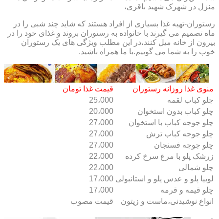
منزل در شهرک شهید باقری،
رستوران-تهیه غذا بسیاری از افراد هستند که شاید چند شبی را در
ماه تصمیم می گیرند با خانواده به رستوران بروند و غذای خود را در
بیرون از خانه میل کنند،در این مطلب ویژگی های یک رستوران
خوب را به شما می گوییم.با ما همراه باشید.
منوی غذا روزانه رستوران
قیمت غذا تومان
جلو کباب لقمه
25،000
چلو کباب بدون استخوان
20،000
چلو جوجه کباب با استخوان
27،000
چلو جوجه کباب ترش
27،000
چلو جوجه فسنجان
27،000
زرشک پلو با مرغ سرخ کرده
22،000
چلو شمالی
22،000
لوبیا پلو و عدس پلو و استانبولی
17،000
چلو قیمه و قرمه
17،000
انواع نوشیدنی،ماست و زیتون
قیمت مصوب