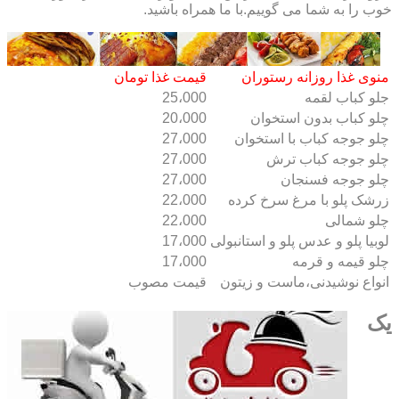
خوب را به شما می گوییم.با ما همراه باشید.
منوی غذا روزانه رستوران
قیمت غذا تومان
جلو کباب لقمه
25،000
چلو کباب بدون استخوان
20،000
چلو جوجه کباب با استخوان
27،000
چلو جوجه کباب ترش
27،000
چلو جوجه فسنجان
27،000
زرشک پلو با مرغ سرخ کرده
22،000
چلو شمالی
22،000
لوبیا پلو و عدس پلو و استانبولی
17،000
چلو قیمه و قرمه
17،000
انواع نوشیدنی،ماست و زیتون
قیمت مصوب
یک