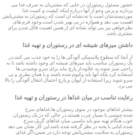
حضور مسئول رستوران در جایی که مشتریان به صرف غذا می
پردازند و پرس وجو از آنها درباره اینکه کیفیت و کمیت غذا
موردپسندشان است یا نه،نشانه آن است که رستوران به مشتریانش
اهمیت می دهد و همواره در پی بهتر شدن است.وجود فرم های
نظرخواهی نیز می تواند نشانه ای از همین اهمیت قائل شدن برای
مشتری باشد.
داشتن میزهای شیشه ای در رستوران و تهیه غذا
از آنجا که سطوح پلاستیکی آلودگی ها را به خود جذب می کنند،در
یک رستوران مناسب باید میزهای شیشه ای وجود داشته باشد تا به
راحتی تمیز شوند.به علاوه،از پارچ نباید برای سرو نوشیدنی ها
استفاده کرد بلکه آنها باید وکیوم شده باشند و با همان بطری و نی
سرو شوند زیرا استفاده از لیوان و پارچ احتمال انتقال آلودگی را بالا
می برد.
رعایت تناسب در میان غذاها در رستوران و تهیه غذا
بیشتر غذاهای موجود در منوی رستوران ها،غذاهای سرخ
شده،چیپسی یا بسیار چرب هستند.در حالی که در یک رستوران
خوب هنگام تهیه منو باید تناسبی میان غذاهای گریل،سرخ
شده،کبابی یا پخته در نظر گرفته شده باشد.این کار نشان می دهد
رستوران به سلامت مشتریانش توجه دارد.در ضمن،اگر غذای