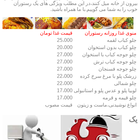
بیرون از خانه میل کنند،در این مطلب ویژگی های یک رستوران
خوب را به شما می گوییم.با ما همراه باشید.
منوی غذا روزانه رستوران
قیمت غذا تومان
جلو کباب لقمه
25،000
چلو کباب بدون استخوان
20،000
چلو جوجه کباب با استخوان
27،000
چلو جوجه کباب ترش
27،000
چلو جوجه فسنجان
27،000
زرشک پلو با مرغ سرخ کرده
22،000
چلو شمالی
22،000
لوبیا پلو و عدس پلو و استانبولی
17،000
چلو قیمه و قرمه
17،000
انواع نوشیدنی،ماست و زیتون
قیمت مصوب
یک