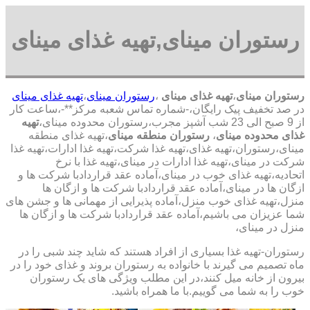
رستوران مینای,تهیه غذای مینای
رستوران مینای
،
تهیه غذای مینای
،
رستوران مینای
،
تهیه غذای مینای
در صد تخفیف پیک رایگان،-شماره تماس شعبه مرکز**-،ساعت کار
از 9 صبح الی 23 شب آشپز مجرب،رستوران محدوده مینای،
تهیه
غذای محدوده مینای
،
رستوران منطقه مینای
،تهیه غذای منطقه
مینای،رستوران،تهیه غذای،تهیه غذا شرکت،تهیه غذا ادارات،تهیه غذا
شرکت در مینای،تهیه غذا ادارات در مینای،تهیه غذا با نرخ
اتحادیه،تهیه غذای خوب در مینای،آماده عقد قراردادبا شرکت ها و
ازگان ها در مینای،آماده عقد قراردادبا شرکت ها و ازگان ها
منزل،تهیه غذای خوب منزل،آماده پذیرایی از مهمانی ها و جشن های
شما عزیزان می باشیم،آماده عقد قراردادبا شرکت ها و ازگان ها
منزل در مینای،
رستوران-تهیه غذا بسیاری از افراد هستند که شاید چند شبی را در
ماه تصمیم می گیرند با خانواده به رستوران بروند و غذای خود را در
بیرون از خانه میل کنند،در این مطلب ویژگی های یک رستوران
خوب را به شما می گوییم.با ما همراه باشید.