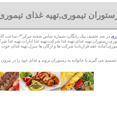
ستوران تیموری,تهیه غذای تیموری
وری
در صد تخفیف پیک رایگان،-شماره تماس شعبه مرکز**-،ساعت کار از 9 صبح الی 23 شب آشپز مجرب،رستوران محدوده ت
ری،رستوران،تهیه غذای،تهیه غذا شرکت،تهیه غذا ادارات،تهیه غذا شرکت د
یموری،آماده عقد قراردادبا شرکت ها و ازگان ها منزل،تهیه غذای خوب 
 تصمیم می گیرند با خانواده به رستوران بروند و غذای خود را در بیرو